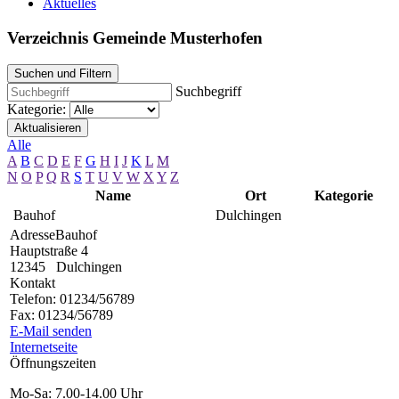
Aktuelles
Verzeichnis Gemeinde Musterhofen
Suchen und Filtern
Suchbegriff
Kategorie:
Aktualisieren
Alle
A
B
C
D
E
F
G
H
I
J
K
L
M
N
O
P
Q
R
S
T
U
V
W
X
Y
Z
Name
Ort
Kategorie
Bauhof
Dulchingen
Adresse
Bauhof
Hauptstraße 4
12345
Dulchingen
Kontakt
Telefon:
01234/56789
Fax:
01234/56789
E-Mail senden
Internetseite
Öffnungszeiten
Mo-Sa: 7.00-14.00 Uhr