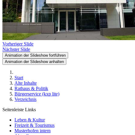
Vorheriger Slide
Nächster Slide
Animation der Slideshow fortführen
Animation der Slideshow anhalten
Start
Alte Inhalte
Rathaus & Politik
Bürgerservice (kxp lite)
Verzeichnis
Seitenleiste Links
Leben & Kultur
Freizeit & Tourismus
Musterhofen intern