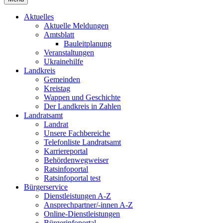
Aktuelles
Aktuelle Meldungen
Amtsblatt
Bauleitplanung
Veranstaltungen
Ukrainehilfe
Landkreis
Gemeinden
Kreistag
Wappen und Geschichte
Der Landkreis in Zahlen
Landratsamt
Landrat
Unsere Fachbereiche
Telefonliste Landratsamt
Karriereportal
Behördenwegweiser
Ratsinfoportal
Ratsinfoportal test
Bürgerservice
Dienstleistungen A-Z
Ansprechpartner/-innen A-Z
Online-Dienstleistungen
Bürgerinfoportal