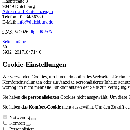
Hauptstraße 3
90449
Dulchburg
Adresse auf Karte anzeigen
Telefon:
01234/56789
E-Mail:
info@dulchburg.de
CMS
, © 2026
digital
fabriX
Seitenanfang
30
5932--2017184714-0
Cookie-Einstellungen
Wir verwenden Cookies, um Ihnen ein optimales Webseiten-Erlebnis zu
Komforteinstellungen oder zur Anzeige personalisierter Inhalte genut
womöglich nicht mehr alle Funktionalitäten der Seite zur Verfügung s
Sie haben die
personalisierten
Cookies nicht ausgewählt. Um diese Se
Sie haben das
Komfort-Cookie
nicht ausgewählt. Um den Zugriff auf
Notwendig
Komfort
Personalisiert