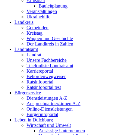
Amtsblatt
Bauleitplanung
Veranstaltungen
Ukrainehilfe
Landkreis
Gemeinden
Kreistag
Wappen und Geschichte
Der Landkreis in Zahlen
Landratsamt
Landrat
Unsere Fachbereiche
Telefonliste Landratsamt
Karriereportal
Behördenwegweiser
Ratsinfoportal
Ratsinfoportal test
Bürgerservice
Dienstleistungen A-Z
Ansprechpartner/-innen A-Z
Online-Dienstleistungen
Bürgerinfoportal
Leben in Dulchburg
Wirtschaft und Umwelt
Ansässige Unternehmen