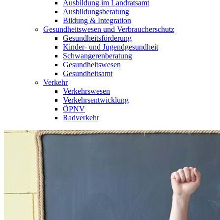
Ausbildung im Landratsamt
Ausbildungsberatung
Bildung & Integration
Gesundheitswesen und Verbraucherschutz
Gesundheitsförderung
Kinder- und Jugendgesundheit
Schwangerenberatung
Gesundheitswesen
Gesundheitsamt
Verkehr
Verkehrswesen
Verkehrsentwicklung
ÖPNV
Radverkehr