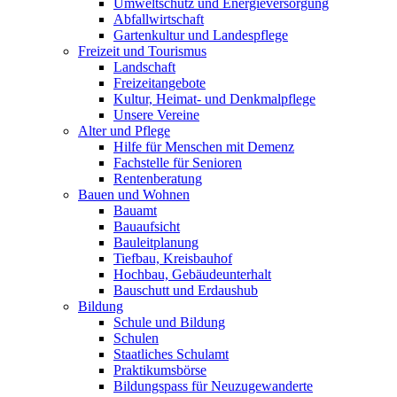
Umweltschutz und Energieversorgung
Abfallwirtschaft
Gartenkultur und Landespflege
Freizeit und Tourismus
Landschaft
Freizeitangebote
Kultur, Heimat- und Denkmalpflege
Unsere Vereine
Alter und Pflege
Hilfe für Menschen mit Demenz
Fachstelle für Senioren
Rentenberatung
Bauen und Wohnen
Bauamt
Bauaufsicht
Bauleitplanung
Tiefbau, Kreisbauhof
Hochbau, Gebäudeunterhalt
Bauschutt und Erdaushub
Bildung
Schule und Bildung
Schulen
Staatliches Schulamt
Praktikumsbörse
Bildungspass für Neuzugewanderte