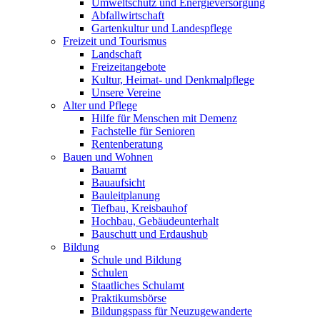
Umweltschutz und Energieversorgung
Abfallwirtschaft
Gartenkultur und Landespflege
Freizeit und Tourismus
Landschaft
Freizeitangebote
Kultur, Heimat- und Denkmalpflege
Unsere Vereine
Alter und Pflege
Hilfe für Menschen mit Demenz
Fachstelle für Senioren
Rentenberatung
Bauen und Wohnen
Bauamt
Bauaufsicht
Bauleitplanung
Tiefbau, Kreisbauhof
Hochbau, Gebäudeunterhalt
Bauschutt und Erdaushub
Bildung
Schule und Bildung
Schulen
Staatliches Schulamt
Praktikumsbörse
Bildungspass für Neuzugewanderte