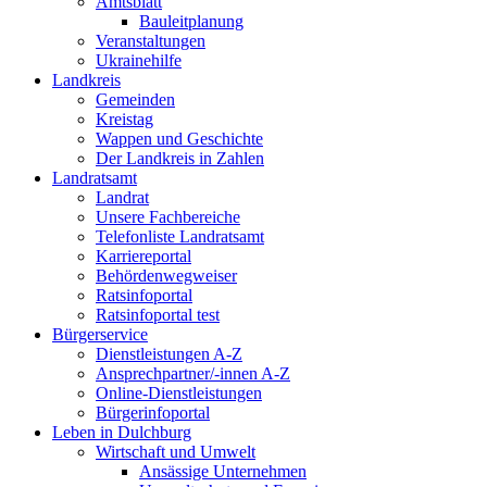
Amtsblatt
Bauleitplanung
Veranstaltungen
Ukrainehilfe
Landkreis
Gemeinden
Kreistag
Wappen und Geschichte
Der Landkreis in Zahlen
Landratsamt
Landrat
Unsere Fachbereiche
Telefonliste Landratsamt
Karriereportal
Behördenwegweiser
Ratsinfoportal
Ratsinfoportal test
Bürgerservice
Dienstleistungen A-Z
Ansprechpartner/-innen A-Z
Online-Dienstleistungen
Bürgerinfoportal
Leben in Dulchburg
Wirtschaft und Umwelt
Ansässige Unternehmen