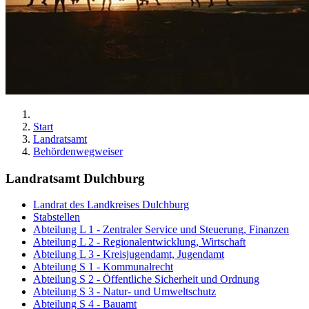
Start
Landratsamt
Behördenwegweiser
Landratsamt Dulchburg
Landrat des Landkreises Dulchburg
Stabstellen
Abteilung L 1 - Zentraler Service und Steuerung, Finanzen
Abteilung L 2 - Regionalentwicklung, Wirtschaft
Abteilung L 3 - Kreisjugendamt, Jugendamt
Abteilung S 1 - Kommunalrecht
Abteilung S 2 - Öffentliche Sicherheit und Ordnung
Abteilung S 3 - Natur- und Umweltschutz
Abteilung S 4 - Bauamt