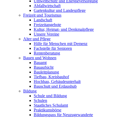
Umweltschutz und Energieversorgung
Abfallwirtschaft
Gartenkultur und Landespflege
Freizeit und Tourismus
Landschaft
Freizeitangebote
Kultur, Heimat- und Denkmalpflege
Unsere Vereine
Alter und Pflege
Hilfe für Menschen mit Demenz
Fachstelle für Senioren
Rentenberatung
Bauen und Wohnen
Bauamt
Bauaufsicht
Bauleitplanung
Tiefbau, Kreisbauhof
Hochbau, Gebäudeunterhalt
Bauschutt und Erdaushub
Bildung
Schule und Bildung
Schulen
Staatliches Schulamt
Praktikumsbörse
Bildungspass für Neuzugewanderte