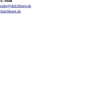
E-Mail
grube@dulchburg.de
@dulchburg.de