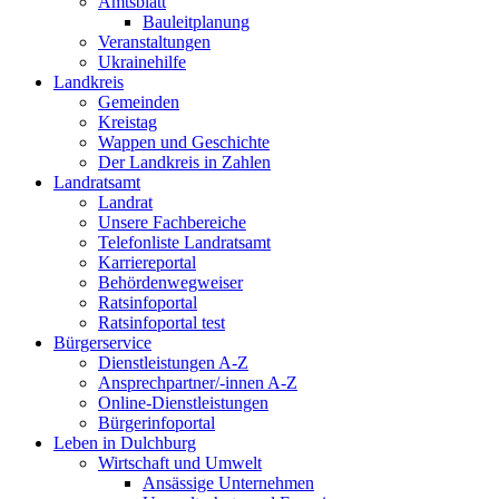
Amtsblatt
Bauleitplanung
Veranstaltungen
Ukrainehilfe
Landkreis
Gemeinden
Kreistag
Wappen und Geschichte
Der Landkreis in Zahlen
Landratsamt
Landrat
Unsere Fachbereiche
Telefonliste Landratsamt
Karriereportal
Behördenwegweiser
Ratsinfoportal
Ratsinfoportal test
Bürgerservice
Dienstleistungen A-Z
Ansprechpartner/-innen A-Z
Online-Dienstleistungen
Bürgerinfoportal
Leben in Dulchburg
Wirtschaft und Umwelt
Ansässige Unternehmen