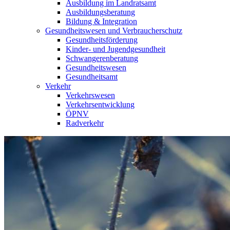
Ausbildung im Landratsamt
Ausbildungsberatung
Bildung & Integration
Gesundheitswesen und Verbraucherschutz
Gesundheitsförderung
Kinder- und Jugendgesundheit
Schwangerenberatung
Gesundheitswesen
Gesundheitsamt
Verkehr
Verkehrswesen
Verkehrsentwicklung
ÖPNV
Radverkehr