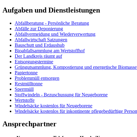
Aufgaben und Dienstleistungen
Abfallberatung - Persönliche Beratung
Abfälle zur Deponierung
Abfallvermeidung und Wiederverwertung
Abfallwirtschaft Satzungen
Bauschutt und Erdaushub
Bioabfallsammlung am Wertstoffhof
Der Landkreis räumt auf
Entsorgungstermine
Grüngutsammlung, Kompostierung und energetische Biomasse
Papiertonne
Problemmüll entsorgen
Restmülltonne
Sperrmüll
Stoffwindeln - Bezuschussung für Neugeborene
Wertstoffe
Windelsäcke kostenlos für Neugeborene
Windelsäcke kostenlos für inkontinente pflegebedürftige Perso
Ansprechpartner