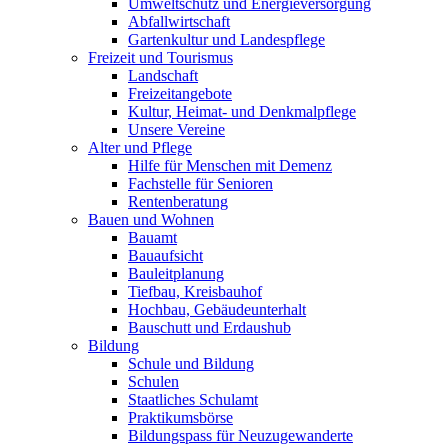
Umweltschutz und Energieversorgung
Abfallwirtschaft
Gartenkultur und Landespflege
Freizeit und Tourismus
Landschaft
Freizeitangebote
Kultur, Heimat- und Denkmalpflege
Unsere Vereine
Alter und Pflege
Hilfe für Menschen mit Demenz
Fachstelle für Senioren
Rentenberatung
Bauen und Wohnen
Bauamt
Bauaufsicht
Bauleitplanung
Tiefbau, Kreisbauhof
Hochbau, Gebäudeunterhalt
Bauschutt und Erdaushub
Bildung
Schule und Bildung
Schulen
Staatliches Schulamt
Praktikumsbörse
Bildungspass für Neuzugewanderte