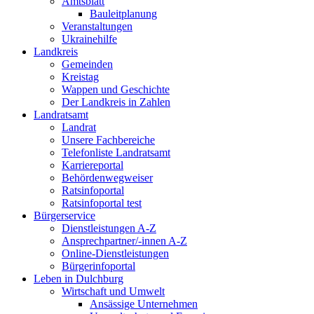
Amtsblatt
Bauleitplanung
Veranstaltungen
Ukrainehilfe
Landkreis
Gemeinden
Kreistag
Wappen und Geschichte
Der Landkreis in Zahlen
Landratsamt
Landrat
Unsere Fachbereiche
Telefonliste Landratsamt
Karriereportal
Behördenwegweiser
Ratsinfoportal
Ratsinfoportal test
Bürgerservice
Dienstleistungen A-Z
Ansprechpartner/-innen A-Z
Online-Dienstleistungen
Bürgerinfoportal
Leben in Dulchburg
Wirtschaft und Umwelt
Ansässige Unternehmen