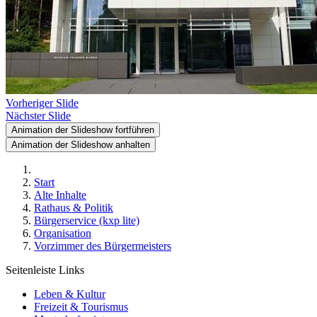
Vorheriger Slide
Nächster Slide
Animation der Slideshow fortführen
Animation der Slideshow anhalten
Start
Alte Inhalte
Rathaus & Politik
Bürgerservice (kxp lite)
Organisation
Vorzimmer des Bürgermeisters
Seitenleiste Links
Leben & Kultur
Freizeit & Tourismus