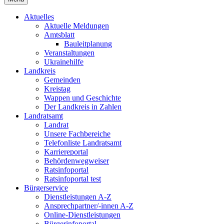
Aktuelles
Aktuelle Meldungen
Amtsblatt
Bauleitplanung
Veranstaltungen
Ukrainehilfe
Landkreis
Gemeinden
Kreistag
Wappen und Geschichte
Der Landkreis in Zahlen
Landratsamt
Landrat
Unsere Fachbereiche
Telefonliste Landratsamt
Karriereportal
Behördenwegweiser
Ratsinfoportal
Ratsinfoportal test
Bürgerservice
Dienstleistungen A-Z
Ansprechpartner/-innen A-Z
Online-Dienstleistungen
Bürgerinfoportal