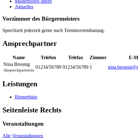
Musterhofen intern
Aktuelles
Vorzimmer des Bürgermeisters
Sprechzeit jederzeit gerne nach Terminvereinbarung.
Ansprechpartner
Name
Telefon
Telefax
Zimmer
E-M
Nina
Breunig
01234/56789
01234/56789
1
nina.breunig@
Ansprechpartnerin
Leistungen
Bürgerbüro
Seitenleiste Rechts
Veranstaltungen
Alle Veranstaltungen