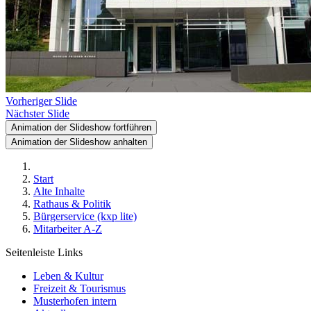
Vorheriger Slide
Nächster Slide
Animation der Slideshow fortführen
Animation der Slideshow anhalten
Start
Alte Inhalte
Rathaus & Politik
Bürgerservice (kxp lite)
Mitarbeiter A-Z
Seitenleiste Links
Leben & Kultur
Freizeit & Tourismus
Musterhofen intern