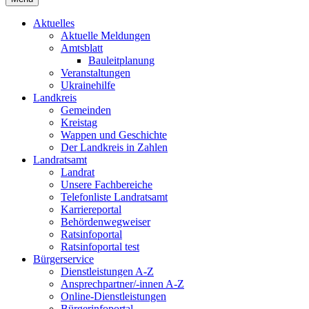
Aktuelles
Aktuelle Meldungen
Amtsblatt
Bauleitplanung
Veranstaltungen
Ukrainehilfe
Landkreis
Gemeinden
Kreistag
Wappen und Geschichte
Der Landkreis in Zahlen
Landratsamt
Landrat
Unsere Fachbereiche
Telefonliste Landratsamt
Karriereportal
Behördenwegweiser
Ratsinfoportal
Ratsinfoportal test
Bürgerservice
Dienstleistungen A-Z
Ansprechpartner/-innen A-Z
Online-Dienstleistungen
Bürgerinfoportal