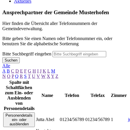
Aktuelles
Ansprechpartner der Gemeinde Musterhofen
Hier finden die Übersicht aller Telefonnummern der
Gemeindeverwaltung.
Bitte geben Sie einen Namen oder Telefonnummer ein, oder
benutzen Sie die alphabetische Sortierung
Bitte Suchbegriff eingeben
Suchen
Alle
A
B
C
D
E
F
G
H
I
J
K
L
M
N
O
P
Q
R
S
T
U
V
W
X
Y
Z
Spalte mit
Schaltflächen
zum Ein- oder
Name
Telefon
Telefax
Zimmer
Ausblenden
von
Personendetails
Personendetails
Jutta
Abel
01234/56789
01234/56789
1
j
ein- oder
ausblenden