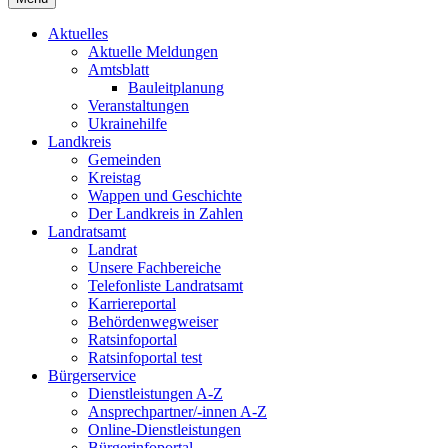
Aktuelles
Aktuelle Meldungen
Amtsblatt
Bauleitplanung
Veranstaltungen
Ukrainehilfe
Landkreis
Gemeinden
Kreistag
Wappen und Geschichte
Der Landkreis in Zahlen
Landratsamt
Landrat
Unsere Fachbereiche
Telefonliste Landratsamt
Karriereportal
Behördenwegweiser
Ratsinfoportal
Ratsinfoportal test
Bürgerservice
Dienstleistungen A-Z
Ansprechpartner/-innen A-Z
Online-Dienstleistungen
Bürgerinfoportal