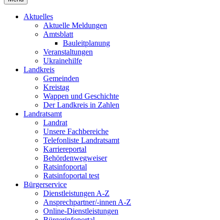
Aktuelles
Aktuelle Meldungen
Amtsblatt
Bauleitplanung
Veranstaltungen
Ukrainehilfe
Landkreis
Gemeinden
Kreistag
Wappen und Geschichte
Der Landkreis in Zahlen
Landratsamt
Landrat
Unsere Fachbereiche
Telefonliste Landratsamt
Karriereportal
Behördenwegweiser
Ratsinfoportal
Ratsinfoportal test
Bürgerservice
Dienstleistungen A-Z
Ansprechpartner/-innen A-Z
Online-Dienstleistungen
Bürgerinfoportal