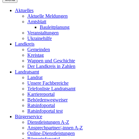
Aktuelles
Aktuelle Meldungen
Amtsblatt
Bauleitplanung
Veranstaltungen
Ukrainehilfe
Landkreis
Gemeinden
Kreistag
Wappen und Geschichte
Der Landkreis in Zahlen
Landratsamt
Landrat
Unsere Fachbereiche
Telefonliste Landratsamt
Karriereportal
Behördenwegweiser
Ratsinfoportal
Ratsinfoportal test
Bürgerservice
Dienstleistungen A-Z
Ansprechpartner/-innen A-Z
Online-Dienstleistungen
Bürgerinfoportal