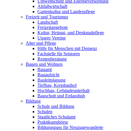
Umweltschutz und Energieversorgung
Abfallwirtschaft
Gartenkultur und Landespflege
Freizeit und Tourismus
Landschaft
Freizeitangebote
Kultur, Heimat- und Denkmalpflege
Unsere Vereine
Alter und Pflege
Hilfe für Menschen mit Demenz
Fachstelle für Senioren
Rentenberatung
Bauen und Wohnen
Bauamt
Bauaufsicht
Bauleitplanung
Tiefbau, Kreisbauhof
Hochbau, Gebäudeunterhalt
Bauschutt und Erdaushub
Bildung
Schule und Bildung
Schulen
Staatliches Schulamt
Praktikumsbörse
Bildungspass für Neuzugewanderte