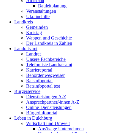
Amtsblatt
Bauleitplanung
Veranstaltungen
Ukrainehilfe
Landkreis
Gemeinden
Kreistag
Wappen und Geschichte
Der Landkreis in Zahlen
Landratsamt
Landrat
Unsere Fachbereiche
Telefonliste Landratsamt
Karriereportal
Behördenwegweiser
Ratsinfoportal
Ratsinfoportal test
Bürgerservice
Dienstleistungen A-Z
Ansprechpartner/-innen A-Z
Online-Dienstleistungen
Bürgerinfoportal
Leben in Dulchburg
Wirtschaft und Umwelt
Ansässige Unternehmen