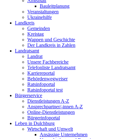
Amtsblatt
Bauleitplanung
Veranstaltungen
Ukrainehilfe
Landkreis
Gemeinden
Kreistag
Wappen und Geschichte
Der Landkreis in Zahlen
Landratsamt
Landrat
Unsere Fachbereiche
Telefonliste Landratsamt
Karriereportal
Behördenwegweiser
Ratsinfoportal
Ratsinfoportal test
Bürgerservice
Dienstleistungen A-Z
Ansprechpartner/-innen A-Z
Online-Dienstleistungen
Bürgerinfoportal
Leben in Dulchburg
Wirtschaft und Umwelt
Ansässige Unternehmen