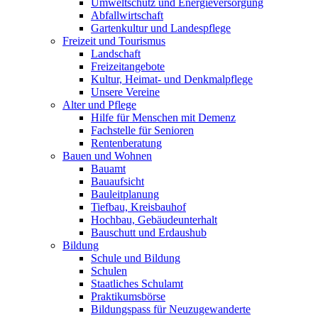
Umweltschutz und Energieversorgung
Abfallwirtschaft
Gartenkultur und Landespflege
Freizeit und Tourismus
Landschaft
Freizeitangebote
Kultur, Heimat- und Denkmalpflege
Unsere Vereine
Alter und Pflege
Hilfe für Menschen mit Demenz
Fachstelle für Senioren
Rentenberatung
Bauen und Wohnen
Bauamt
Bauaufsicht
Bauleitplanung
Tiefbau, Kreisbauhof
Hochbau, Gebäudeunterhalt
Bauschutt und Erdaushub
Bildung
Schule und Bildung
Schulen
Staatliches Schulamt
Praktikumsbörse
Bildungspass für Neuzugewanderte